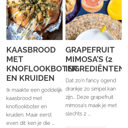
KAASBROOD
GRAPEFRUIT
MET
MIMOSA’S (2
KNOFLOOKBOTER
INGREDIËNTEN!
EN KRUIDEN
Dat zo'n fancy ogend
drankje zo simpel kan
Ik maakte een goddelijk
zijn... Deze grapefruit
kaasbrood met
mimosa's maak je met
knoflookboter en
slechts 2 ...
kruiden. Maar eerst
even dit: ken je die ...