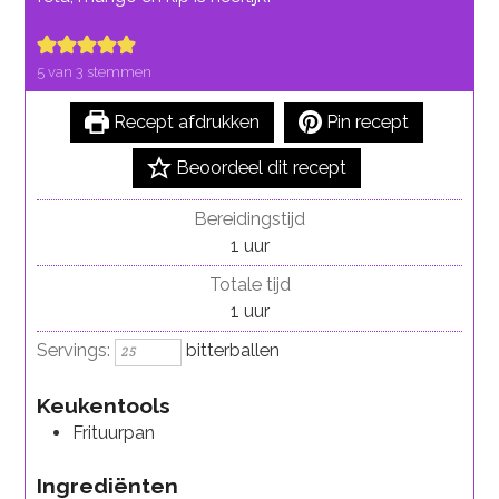
5
van
3
stemmen
Recept afdrukken
Pin recept
Beoordeel dit recept
Bereidingstijd
uur
1
uur
Totale tijd
uur
1
uur
Servings:
bitterballen
Keukentools
Frituurpan
Ingrediënten