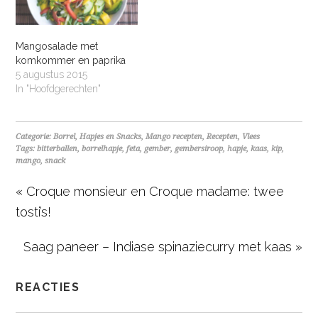
Mangosalade met
komkommer en paprika
5 augustus 2015
In "Hoofdgerechten"
Categorie:
Borrel
,
Hapjes en Snacks
,
Mango recepten
,
Recepten
,
Vlees
Tags:
bitterballen
,
borrelhapje
,
feta
,
gember
,
gembersiroop
,
hapje
,
kaas
,
kip
,
mango
,
snack
« Croque monsieur en Croque madame: twee
tosti’s!
Saag paneer – Indiase spinaziecurry met kaas »
REACTIES