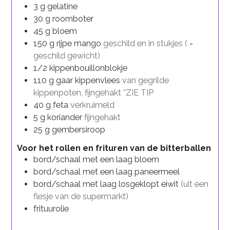
3
g
gelatine
30
g
roomboter
45
g
bloem
150
g
rijpe mango
geschild en in stukjes ( =
geschild gewicht)
1/2
kippenbouillonblokje
110
g
gaar kippenvlees
van gegrilde
kippenpoten, fijngehakt *ZIE TIP
40
g
feta
verkruimeld
5
g
koriander
fijngehakt
25
g
gembersiroop
Voor het rollen en frituren van de bitterballen
bord/schaal met een laag
bloem
bord/schaal met een laag
paneermeel
bord/schaal met laag
losgeklopt eiwit
(uit een
flesje van de supermarkt)
frituurolie