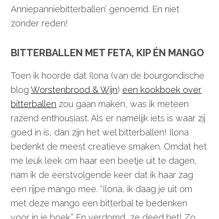
Anniepanniebitterballen’ genoemd. En niet
zonder reden!
BITTERBALLEN MET FETA, KIP ÉN MANGO
Toen ik hoorde dat Ilona (van de bourgondische
blog
Worstenbrood & Wijn
)
een kookboek over
bitterballen
zou gaan maken, was ik meteen
razend enthousiast. Als er namelijk iets is waar zij
goed in is, dan zijn het wel bitterballen! Ilona
bedenkt de meest creatieve smaken. Omdat het
me leuk leek om haar een beetje uit te dagen,
nam ik de eerstvolgende keer dat ik haar zag
een rijpe mango mee. “Ilona, ik daag je uit om
met deze mango een bitterbal te bedenken
voor in je boek.” En verdomd, ze deed het! Zo