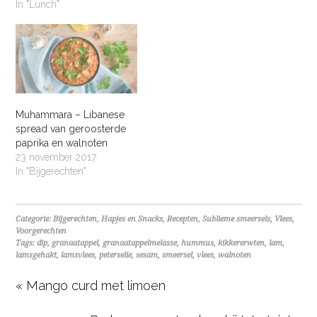
In "Lunch"
Muhammara – Libanese
spread van geroosterde
paprika en walnoten
23 november 2017
In "Bijgerechten"
Categorie:
Bijgerechten
,
Hapjes en Snacks
,
Recepten
,
Sublieme smeersels
,
Vlees
,
Voorgerechten
Tags:
dip
,
granaatappel
,
granaatappelmelasse
,
hummus
,
kikkererwten
,
lam
,
lamsgehakt
,
lamsvlees
,
peterselie
,
sesam
,
smeersel
,
vlees
,
walnoten
« Mango curd met limoen