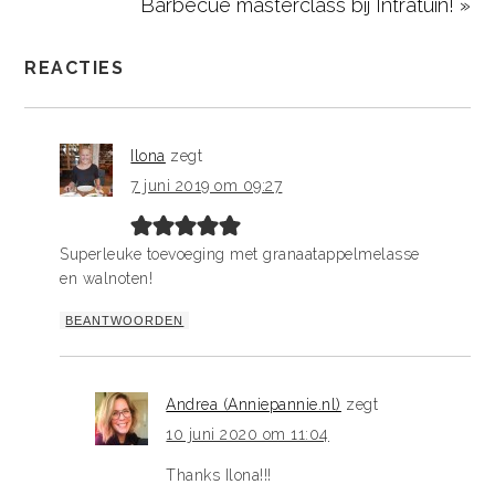
Barbecue masterclass bij Intratuin! »
REACTIES
Ilona
zegt
7 juni 2019 om 09:27
Superleuke toevoeging met granaatappelmelasse
en walnoten!
BEANTWOORDEN
Andrea (Anniepannie.nl)
zegt
10 juni 2020 om 11:04
Thanks Ilona!!!