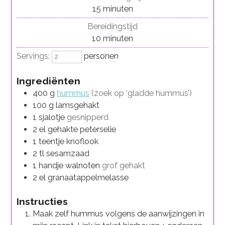
minuten
15
minuten
Bereidingstijd
minuten
10
minuten
Servings:
personen
Ingrediënten
400
g
hummus
(zoek op ‘gladde hummus’)
100
g
lamsgehakt
1
sjalotje
gesnipperd
2
el
gehakte peterselie
1
teentje
knoflook
2
tl
sesamzaad
1
handje
walnoten
grof gehakt
2
el
granaatappelmelasse
Instructies
Maak zelf hummus volgens de aanwijzingen in