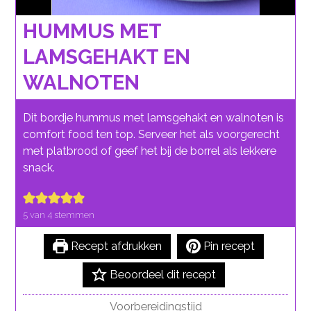
HUMMUS MET
LAMSGEHAKT EN
WALNOTEN
Dit bordje hummus met lamsgehakt en walnoten is
comfort food ten top. Serveer het als voorgerecht
met platbrood of geef het bij de borrel als lekkere
snack.
5
van
4
stemmen
Recept afdrukken
Pin recept
Beoordeel dit recept
Voorbereidingstijd