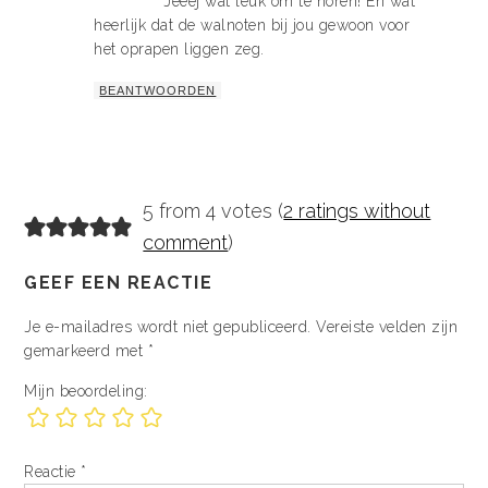
Jeeej wat leuk om te horen! En wat
heerlijk dat de walnoten bij jou gewoon voor
het oprapen liggen zeg.
BEANTWOORDEN
5 from 4 votes (
2 ratings without
comment
)
GEEF EEN REACTIE
Je e-mailadres wordt niet gepubliceerd.
Vereiste velden zijn
gemarkeerd met
*
Mijn beoordeling:
Reactie
*