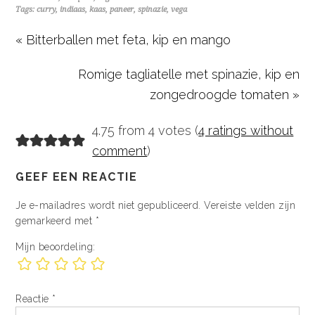
Tags:
curry
,
indiaas
,
kaas
,
paneer
,
spinazie
,
vega
« Bitterballen met feta, kip en mango
Romige tagliatelle met spinazie, kip en
zongedroogde tomaten »
4.75 from 4 votes (
4 ratings without
comment
)
GEEF EEN REACTIE
Je e-mailadres wordt niet gepubliceerd.
Vereiste velden zijn
gemarkeerd met
*
Mijn beoordeling:
Reactie
*