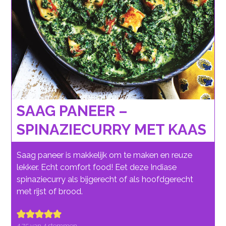
SAAG PANEER –
SPINAZIECURRY MET KAAS
Saag paneer is makkelijk om te maken en reuze
lekker. Echt comfort food! Eet deze Indiase
spinaziecurry als bijgerecht of als hoofdgerecht
met rijst of brood.
4.75
van
4
stemmen