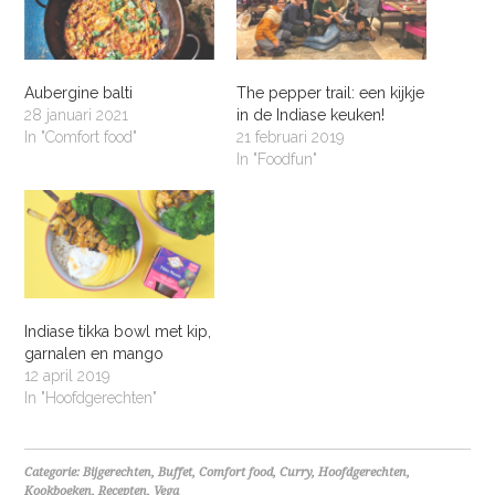
Aubergine balti
The pepper trail: een kijkje
28 januari 2021
in de Indiase keuken!
In "Comfort food"
21 februari 2019
In "Foodfun"
Indiase tikka bowl met kip,
garnalen en mango
12 april 2019
In "Hoofdgerechten"
Categorie:
Bijgerechten
,
Buffet
,
Comfort food
,
Curry
,
Hoofdgerechten
,
Kookboeken
,
Recepten
,
Vega