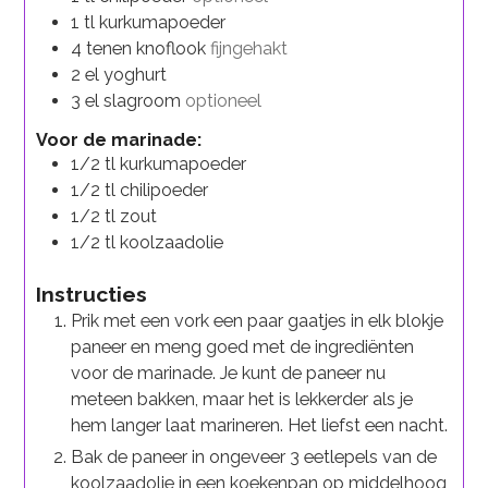
1
tl
kurkumapoeder
4
tenen
knoflook
fijngehakt
2
el
yoghurt
3
el
slagroom
optioneel
Voor de marinade:
1/2
tl
kurkumapoeder
1/2
tl
chilipoeder
1/2
tl
zout
1/2
tl
koolzaadolie
Instructies
Prik met een vork een paar gaatjes in elk blokje
paneer en meng goed met de ingrediënten
voor de marinade. Je kunt de paneer nu
meteen bakken, maar het is lekkerder als je
hem langer laat marineren. Het liefst een nacht.
Bak de paneer in ongeveer 3 eetlepels van de
koolzaadolie in een koekenpan op middelhoog