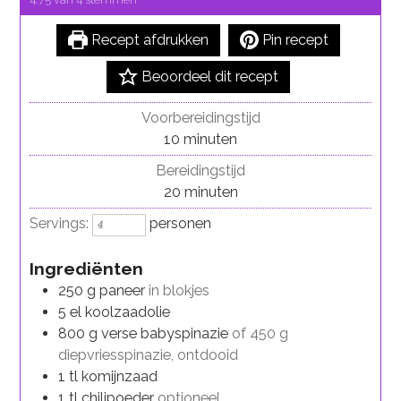
Recept afdrukken
Pin recept
Beoordeel dit recept
Voorbereidingstijd
minuten
10
minuten
Bereidingstijd
minuten
20
minuten
Servings:
personen
Ingrediënten
250
g
paneer
in blokjes
5
el
koolzaadolie
800
g
verse babyspinazie
of 450 g
diepvriesspinazie, ontdooid
1
tl
komijnzaad
1
tl
chilipoeder
optioneel