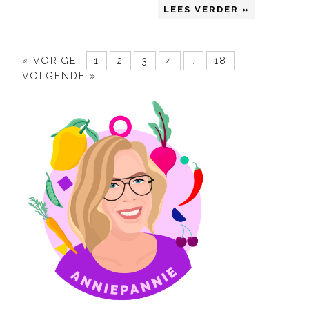
LEES VERDER »
« VORIGE
1
2
3
4
…
18
VOLGENDE »