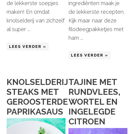
de lekkerste soepjes
ingrediënten maak je
maken! En omdat
de lekkerste recepten.
knolselderij van zichzelf
Kijk maar naar deze
al super ...
filodeegpakketjes met
ham ...
LEES VERDER »
LEES VERDER »
KNOLSELDERIJ
TAJINE MET
STEAKS MET
RUNDVLEES,
GEROOSTERDE
WORTEL EN
PAPRIKASAUS
INGELEGDE
CITROEN