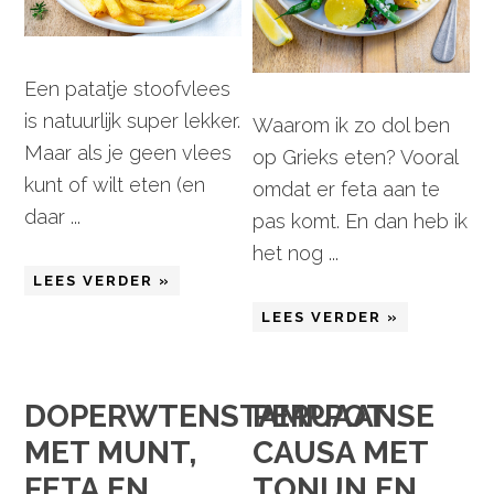
Een patatje stoofvlees
is natuurlijk super lekker.
Waarom ik zo dol ben
Maar als je geen vlees
op Grieks eten? Vooral
kunt of wilt eten (en
omdat er feta aan te
daar ...
pas komt. En dan heb ik
het nog ...
LEES VERDER »
LEES VERDER »
DOPERWTENSTAMPPOT
PERUAANSE
MET MUNT,
CAUSA MET
FETA EN
TONIJN EN