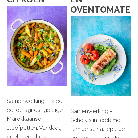
OVENTOMATEN
Samenwerking - Ik ben
dol op tajines, geurige
Samenwerking -
Marokkaanse
Schelvis in spek met
stoofpotten. Vandaag
romige spinaziepuree
deel ik een hele ...
en tomaatjes uit de