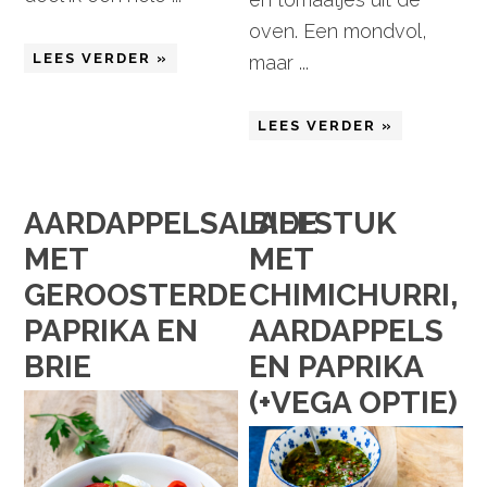
oven. Een mondvol,
LEES VERDER »
maar ...
LEES VERDER »
AARDAPPELSALADE
BIEFSTUK
MET
MET
GEROOSTERDE
CHIMICHURRI,
PAPRIKA EN
AARDAPPELS
BRIE
EN PAPRIKA
(+VEGA OPTIE)