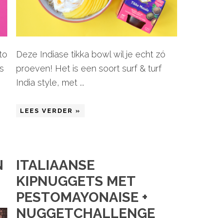
to
Deze Indiase tikka bowl wil je echt zó
’s
proeven! Het is een soort surf & turf
India style, met ...
LEES VERDER »
N
ITALIAANSE
KIPNUGGETS MET
PESTOMAYONAISE +
NUGGETCHALLENGE