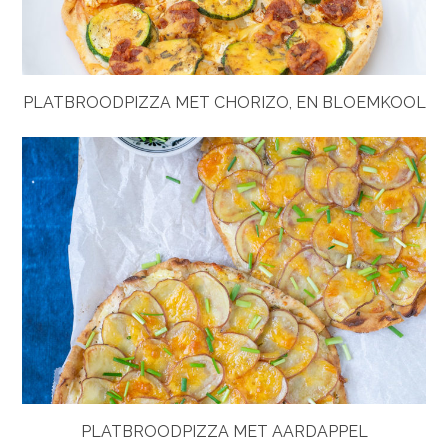
PLATBROODPIZZA MET CHORIZO, EN BLOEMKOOL
PLATBROODPIZZA MET AARDAPPEL