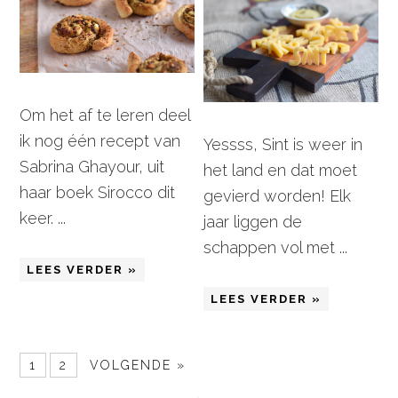
Om het af te leren deel
ik nog één recept van
Yessss, Sint is weer in
Sabrina Ghayour, uit
het land en dat moet
haar boek Sirocco dit
gevierd worden! Elk
keer. ...
jaar liggen de
schappen vol met ...
LEES VERDER »
LEES VERDER »
1
2
VOLGENDE »