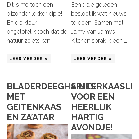
Een tijdje geleden
Dit ís me toch een
besloot ik wat nieuws
bijzonder lekker dipje!
te doen! Samen met
En die kleur:
Jaimy van Jaimy’s
ongelofelijk toch dat de
Kitchen sprak ik een ...
natuur zoiets kan ...
LEES VERDER »
LEES VERDER »
BLADERDEEGHAPJES
SINTERKAASLE
MET
VOOR EEN
GEITENKAAS
HEERLIJK
EN ZA’ATAR
HARTIG
AVONDJE!