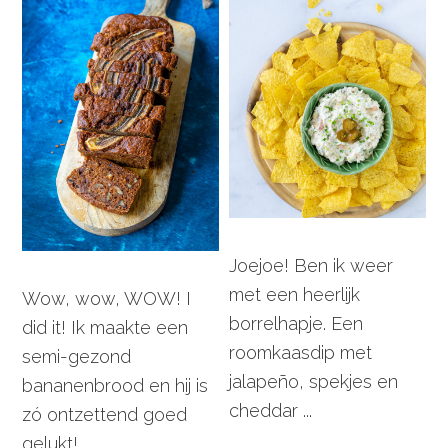
Joejoe! Ben ik weer
met een heerlijk
Wow, wow, WOW! I
borrelhapje. Een
did it! Ik maakte een
roomkaasdip met
semi-gezond
jalapeño, spekjes en
bananenbrood en hij is
cheddar ...
zó ontzettend goed
gelukt! ...