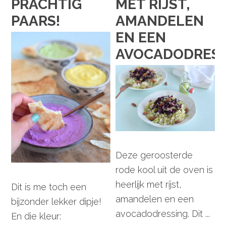
PRACHTIG
MET RIJST,
PAARS!
AMANDELEN
EN EEN
AVOCADODRESS
Deze geroosterde
rode kool uit de oven is
heerlijk met rijst,
Dit ís me toch een
amandelen en een
bijzonder lekker dipje!
avocadodressing. Dit ...
En die kleur: