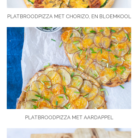
PLATBROODPIZZA MET CHORIZO, EN BLOEMKOOL
PLATBROODPIZZA MET AARDAPPEL