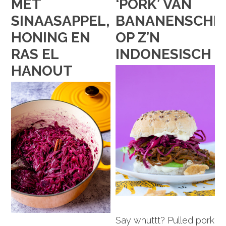
MET
‘PORK’ VAN
SINAASAPPEL,
BANANENSCHIL
HONING EN
OP Z’N
RAS EL
INDONESISCH
HANOUT
Say whuttt? Pulled pork