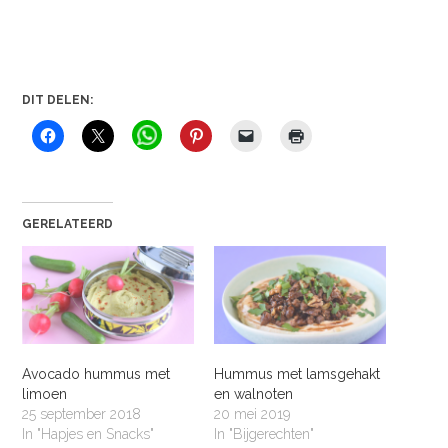
DIT DELEN:
GERELATEERD
Avocado hummus met
Hummus met lamsgehakt
limoen
en walnoten
25 september 2018
20 mei 2019
In "Hapjes en Snacks"
In "Bijgerechten"