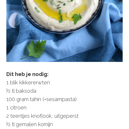
Dit heb je nodig:
1 blik kikkererwten
½ tl baksoda
100 gram tahin (=sesampasta)
1 citroen
2 teentjes knoflook, uitgeperst
½ tl gemalen komijn