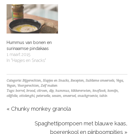
Hummus van bonen en
surinaamse pindakaas
1 maart 2015
In "Hapjes en Snacks"
Categorie:
Bijgerechten
,
Hapjes en Snacks
,
Recepten
,
Sublieme smeersels
,
Vega
,
Vegan
,
Voorgerechten
,
Zelf maken
Tags:
borrel
,
brood
,
citroen
,
dip
,
hummus
,
kikkererwten
,
knoflook
,
komijn
,
olijfolie
,
ottolenghi
,
peterselie
,
sesam
,
smeersel
,
snackgroente
,
tahin
« Chunky monkey granola
Spaghettipompoen met blauwe kaas,
boerenkool en pijnboompitjes »