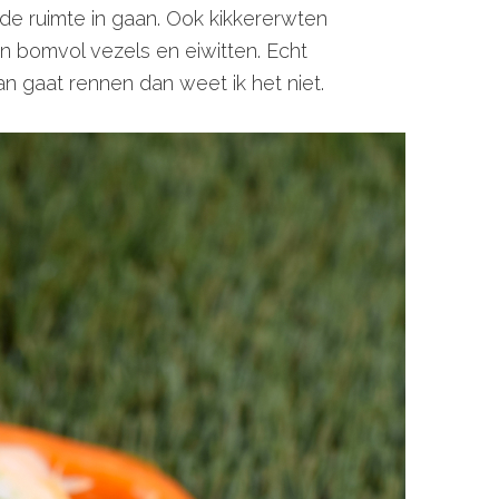
de ruimte in gaan. Ook kikkererwten
en bomvol vezels en eiwitten. Echt
an gaat rennen dan weet ik het niet.