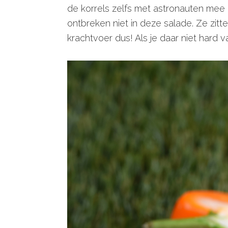
de korrels zelfs met astronauten mee 
ontbreken niet in deze salade. Ze zitt
krachtvoer dus! Als je daar niet hard v