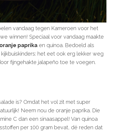
pelen vandaag tegen Kameroen voor het
 we winnen! Speciaal voor vandaag maakte
oranje paprika
en quinoa. Bedoeld als
kijkbuiskinders: het eet ook erg lekker weg
 door fijngehakte jalapeño toe te voegen.
lade is? Omdat het vol zit met super
uurlijk! Neem nou de oranje paprika. Die
amine C dan een sinaasappel! Van quinoa
stoffen per 100 gram bevat, dé reden dat