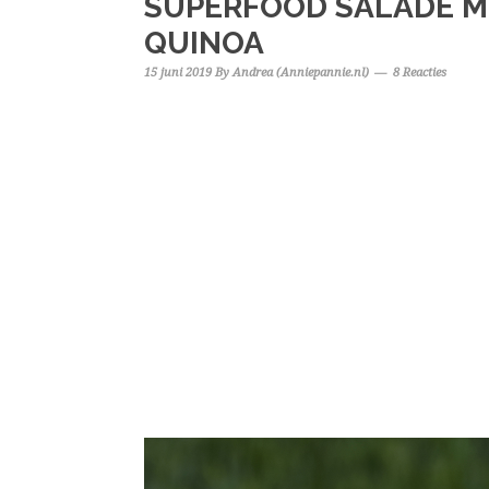
SUPERFOOD SALADE M
QUINOA
15 juni 2019
By
Andrea (Anniepannie.nl)
8 Reacties