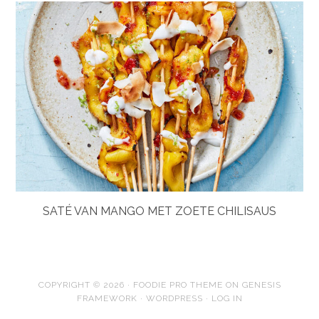
SATÉ VAN MANGO MET ZOETE CHILISAUS
COPYRIGHT © 2026 ·
FOODIE PRO THEME
ON
GENESIS
FRAMEWORK
·
WORDPRESS
·
LOG IN