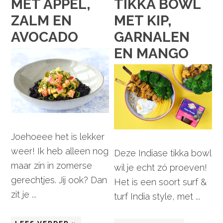
MET APPEL,
TIKKA BOWL
ZALM EN
MET KIP,
AVOCADO
GARNALEN
EN MANGO
Joehoeee het is lekker
weer! Ik heb alleen nog
Deze Indiase tikka bowl
maar zin in zomerse
wil je echt zó proeven!
gerechtjes. Jij ook? Dan
Het is een soort surf &
zit je ...
turf India style, met ...