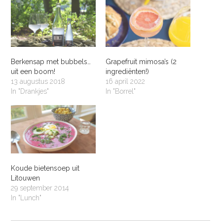
Berkensap met bubbels…
Grapefruit mimosa’s (2
uit een boom!
ingrediënten!)
13 augustus 2018
16 april 2022
In "Drankjes"
In "Borrel"
Koude bietensoep uit
Litouwen
29 september 2014
In "Lunch"