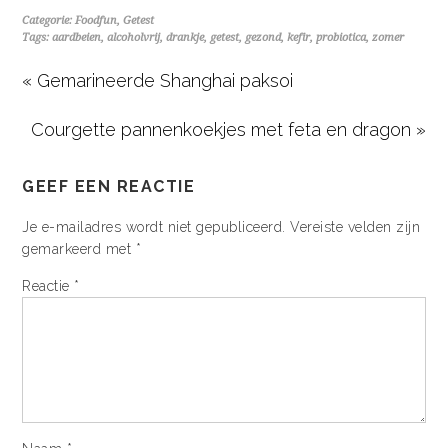
Categorie:
Foodfun
,
Getest
Tags:
aardbeien
,
alcoholvrij
,
drankje
,
getest
,
gezond
,
kefir
,
probiotica
,
zomer
« Gemarineerde Shanghai paksoi
Courgette pannenkoekjes met feta en dragon »
GEEF EEN REACTIE
Je e-mailadres wordt niet gepubliceerd.
Vereiste velden zijn
gemarkeerd met
*
Reactie
*