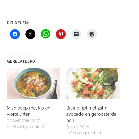
DIT DELEN:
GERELATEERD
Miso soep met kip en
Bruine rijst met zalm,
wortellinten
avocado en geroosterde
2 november 2017
nori
In "Hoofdgerechten"
3 april 2018
In "Hoofdgerechten"