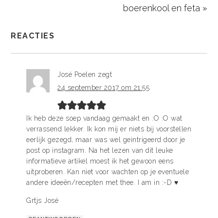
boerenkool en feta »
REACTIES
José Poelen
zegt
24 september 2017 om 21:55
Ik heb deze soep vandaag gemaakt en :O :O wat
verrassend lekker. Ik kon mij er niets bij voorstellen
eerlijk gezegd, maar was wel geintrigeerd door je
post op instagram. Na het lezen van dit leuke
informatieve artikel moest ik het gewoon eens
uitproberen. Kan niet voor wachten op je eventuele
andere ideeën/recepten met thee. I am in :-D ♥
Grtjs José