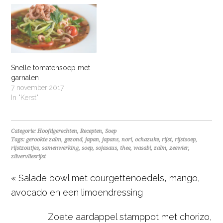
Snelle tomatensoep met
garnalen
7 november 2017
In "Kerst"
Categorie:
Hoofdgerechten
,
Recepten
,
Soep
Tags:
gerookte zalm
,
gezond
,
japan
,
japans
,
nori
,
ochazuke
,
rijst
,
rijstsoep
,
rijstzoutjes
,
samenwerking
,
soep
,
sojasaus
,
thee
,
wasabi
,
zalm
,
zeewier
,
zilvervliesrijst
« Salade bowl met courgettenoedels, mango,
avocado en een limoendressing
Zoete aardappel stamppot met chorizo,