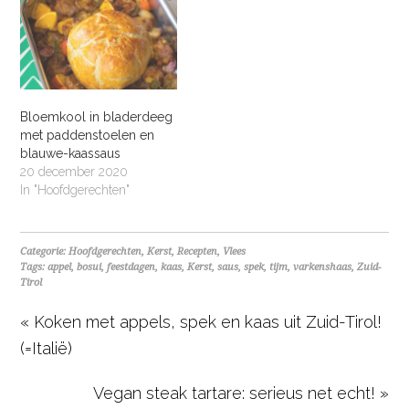
Bloemkool in bladerdeeg
met paddenstoelen en
blauwe-kaassaus
20 december 2020
In "Hoofdgerechten"
Categorie:
Hoofdgerechten
,
Kerst
,
Recepten
,
Vlees
Tags:
appel
,
bosui
,
feestdagen
,
kaas
,
Kerst
,
saus
,
spek
,
tijm
,
varkenshaas
,
Zuid-
Tirol
« Koken met appels, spek en kaas uit Zuid-Tirol!
(=Italië)
Vegan steak tartare: serieus net echt! »