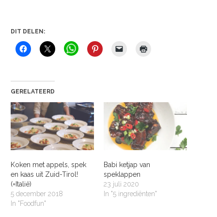
DIT DELEN:
GERELATEERD
Koken met appels, spek
Babi ketjap van
en kaas uit Zuid-Tirol!
speklappen
(=Italië)
23 juli 2020
5 december 2018
In "5 ingrediënten"
In "Foodfun"