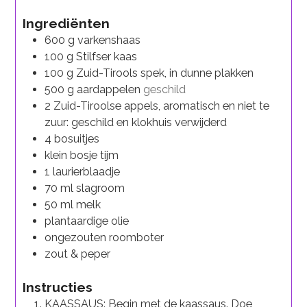
Ingrediënten
600
g
varkenshaas
100
g
Stilfser kaas
100
g
Zuid-Tirools spek, in dunne plakken
500
g
aardappelen
geschild
2
Zuid-Tiroolse appels, aromatisch en niet te
zuur: geschild en klokhuis verwijderd
4
bosuitjes
klein bosje tijm
1
laurierblaadje
70
ml
slagroom
50
ml
melk
plantaardige olie
ongezouten roomboter
zout & peper
Instructies
KAASSAUS: Begin met de kaassaus. Doe