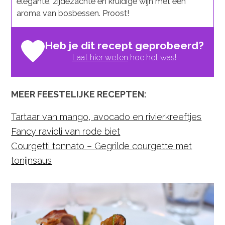
elegante, zijdezachte en kruidige wijn met een
aroma van bosbessen. Proost!
Heb je dit recept geprobeerd?
Laat hier weten
hoe het was!
MEER FEESTELIJKE RECEPTEN:
Tartaar van mango, avocado en rivierkreeftjes
Fancy ravioli van rode biet
Courgetti tonnato – Gegrilde courgette met
tonijnsaus