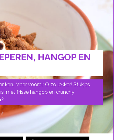
EPEREN, HANGOP EN
ar kan. Maar vooral: O zo lekker! Stukjes
us, met frisse hangop en crunchy
n?