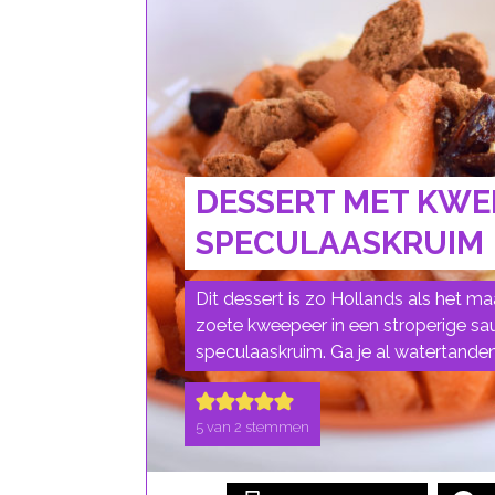
DESSERT MET KWE
SPECULAASKRUIM
Dit dessert is zo Hollands als het ma
zoete kweepeer in een stroperige sa
speculaaskruim. Ga je al watertande
5
van
2
stemmen