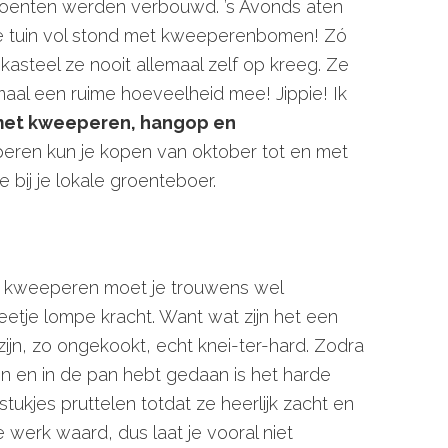
groenten werden verbouwd. ’s Avonds aten
de tuin vol stond met kweeperenbomen! Zó
kasteel ze nooit allemaal zelf op kreeg. Ze
aal een ruime hoeveelheid mee! Jippie! Ik
met kweeperen, hangop en
eren kun je kopen van oktober tot en met
e bij je lokale groenteboer.
n kweeperen moet je trouwens wel
tje lompe kracht. Want wat zijn het een
jn, zo ongekookt, echt knei-ter-hard. Zodra
n en in de pan hebt gedaan is het harde
tukjes pruttelen totdat ze heerlijk zacht en
de werk waard, dus laat je vooral niet