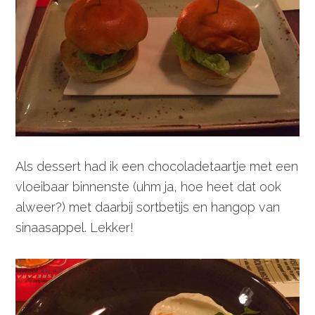
Als dessert had ik een chocoladetaartje met een
vloeibaar binnenste (uhm ja, hoe heet dat ook
alweer?) met daarbij sortbetijs en hangop van
sinaasappel. Lekker!