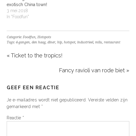
exotisch China town!
3 mei 2018
In "Foodfun"
Categorie:
Foodfun
,
Hotspots
Tags:
4-gangen
,
den haag
,
diner
,
hip
,
hotspot
,
industrieel
,
milu
,
restaurant
« Ticket to the tropics!
Fancy ravioli van rode biet »
GEEF EEN REACTIE
Je e-mailadres wordt niet gepubliceerd.
Vereiste velden zijn
gemarkeerd met
*
Reactie
*