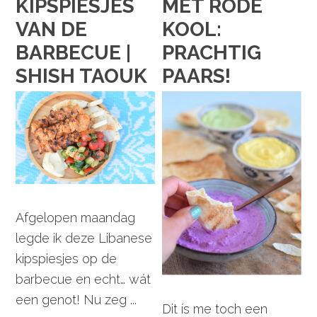
KIPSPIESJES
MET RODE
VAN DE
KOOL:
BARBECUE |
PRACHTIG
SHISH TAOUK
PAARS!
Afgelopen maandag
legde ik deze Libanese
kipspiesjes op de
barbecue en echt… wát
een genot! Nu zeg ...
Dit ís me toch een