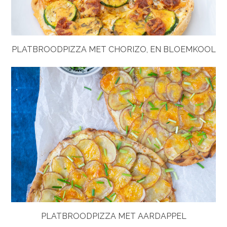
PLATBROODPIZZA MET CHORIZO, EN BLOEMKOOL
PLATBROODPIZZA MET AARDAPPEL