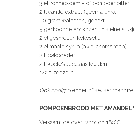
3 el zonnebloem – of pompoenpitten
2 tl vanille extract (géén aroma)
60 gram walnoten, gehakt
5 gedroogde abrikozen, in kleine stukj
2 el gesmolten kokosolie
2 el maple syrup (a.k.a. ahornsiroop)
2 tl bakpoeder
2 tl koek/speculaas kruiden
1/2 tl zeezout
Ook nodig:
blender of keukenmachine
POMPOENBROOD MET AMANDELM
Verwarm de oven voor op 180˚C.