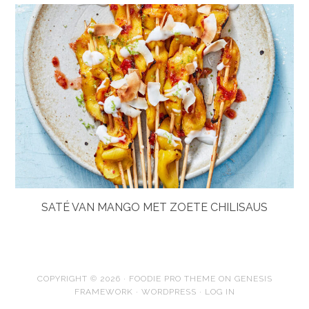
SATÉ VAN MANGO MET ZOETE CHILISAUS
COPYRIGHT © 2026 ·
FOODIE PRO THEME
ON
GENESIS
FRAMEWORK
·
WORDPRESS
·
LOG IN