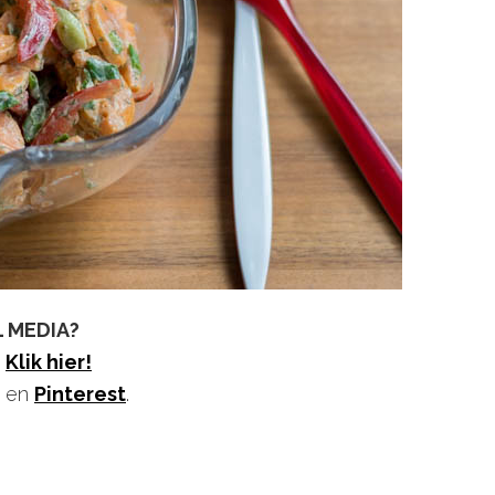
L MEDIA?
?
Klik hier!
en
Pinterest
.