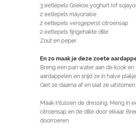
3 eetlepels Griekse yoghurt (of sojay
2 eetlepels mayonaise
2 eetlepels versgeperst citroensap
2 eetlepels fijngehakte dille
Zout en peper
En zo maak je deze zoete aardapp
Breng een pan water aan de kook en v
aardappelen en snijd ze in halve plakj
Giet ze daarna af en laat ze uitstomen
Maak intussen de dressing. Meng in 
citroensap en de dille door elkaar. B
doorroeren.