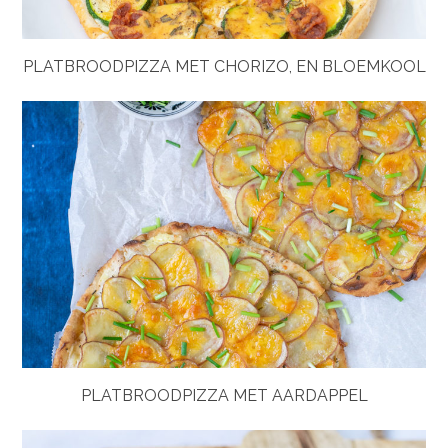
PLATBROODPIZZA MET CHORIZO, EN BLOEMKOOL
PLATBROODPIZZA MET AARDAPPEL