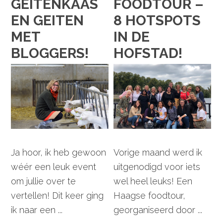
GEITENKAAS
FOODTOUR –
EN GEITEN
8 HOTSPOTS
MET
IN DE
BLOGGERS!
HOFSTAD!
Ja hoor, ik heb gewoon
Vorige maand werd ik
wéér een leuk event
uitgenodigd voor iets
om jullie over te
wel heel leuks! Een
vertellen! Dit keer ging
Haagse foodtour,
ik naar een ...
georganiseerd door ...